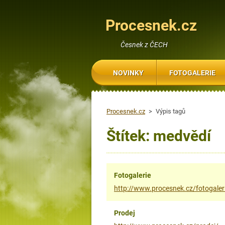
Procesnek.cz
Česnek z ČECH
NOVINKY
FOTOGALERIE
Procesnek.cz
>
Výpis tagů
Štítek: medvědí
Fotogalerie
http://www.procesnek.cz/fotogaler
Prodej