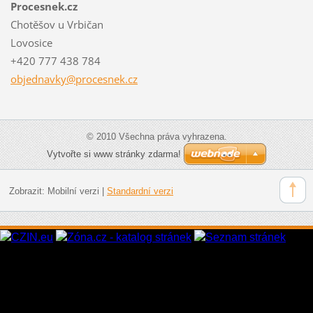
Procesnek.cz
Chotěšov u Vrbičan
Lovosice
+420 777 438 784
objednav
ky@proce
snek.cz
© 2010 Všechna práva vyhrazena.
Vytvořte si www stránky zdarma!
Zobrazit:
Mobilní verzi
|
Standardní verzi